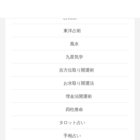
言霊（ことだま）
占術別
東洋占術
風水
九星気学
吉方位取り開運術
お水取り開運法
埋金法開運術
四柱推命
タロット占い
手相占い