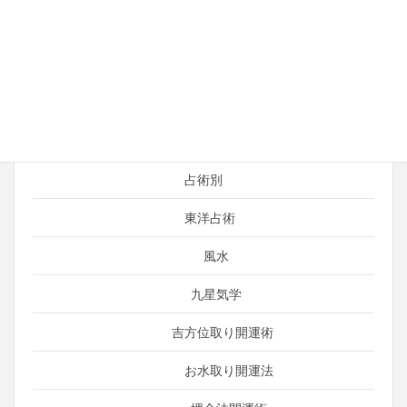
占い師の日常
運がよくなる考え方
引き寄せ
言霊（ことだま）
占術別
東洋占術
風水
九星気学
吉方位取り開運術
お水取り開運法