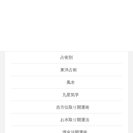
占い師の日常
運がよくなる考え方
引き寄せ
言霊（ことだま）
占術別
東洋占術
風水
九星気学
吉方位取り開運術
お水取り開運法
埋金法開運術