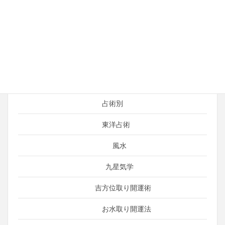
占い師の日常
運がよくなる考え方
引き寄せ
言霊（ことだま）
占術別
東洋占術
風水
九星気学
吉方位取り開運術
お水取り開運法