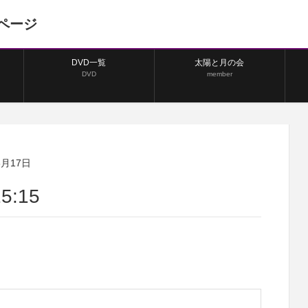
ページ
DVD一覧
太陽と月の会
DVD
member
8月17日
5:15