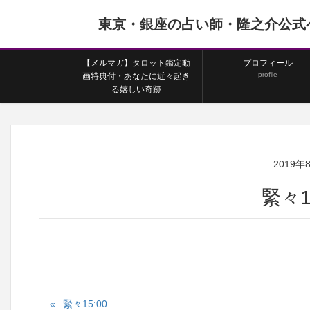
東京・銀座の占い師・隆之介公式
【メルマガ】タロット鑑定動
プロフィール
profile
画特典付・あなたに近々起き
る嬉しい奇跡
2019年
緊々1
緊々15:00