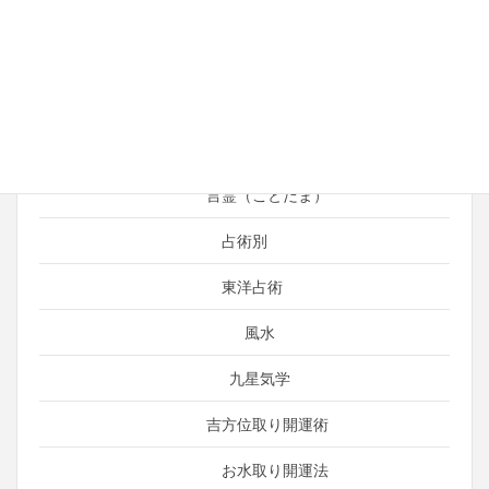
開運＆総合運
占い師の日常
運がよくなる考え方
引き寄せ
言霊（ことだま）
占術別
東洋占術
風水
九星気学
吉方位取り開運術
お水取り開運法