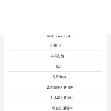
占い師の日常
運がよくなる考え方
引き寄せ
言霊（ことだま）
占術別
東洋占術
風水
九星気学
吉方位取り開運術
お水取り開運法
埋金法開運術