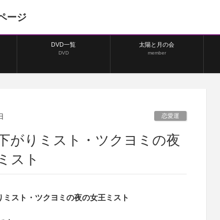
ページ
DVD一覧
太陽と月の会
DVD
member
日
恋愛運
下がりミスト・ツクヨミの夜
ミスト
りミスト・ツクヨミの夜の女王ミスト