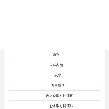
開運＆総合運
占い師の日常
運がよくなる考え方
引き寄せ
言霊（ことだま）
占術別
東洋占術
風水
九星気学
吉方位取り開運術
お水取り開運法