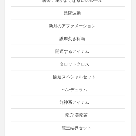
著書：運がよくなる17のルール
遠隔波動
新月のアファメーション
護摩焚き祈願
開運するアイテム
タロットクロス
開運スペシャルセット
ペンデュラム
龍神系アイテム
龍穴 美龍茶
龍王結界セット