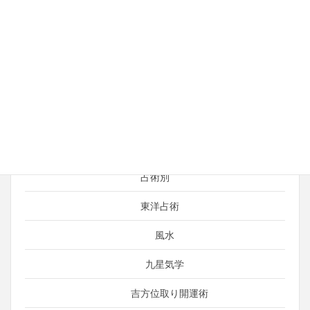
仕事・ビジネス
開運＆総合運
占い師の日常
運がよくなる考え方
引き寄せ
言霊（ことだま）
占術別
東洋占術
風水
九星気学
吉方位取り開運術