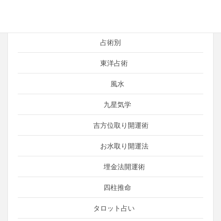
引き寄せ
言霊（ことだま）
占術別
東洋占術
風水
九星気学
吉方位取り開運術
お水取り開運法
埋金法開運術
四柱推命
タロット占い