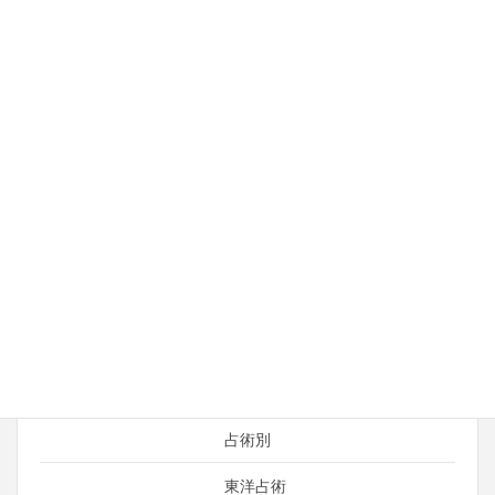
運命の人・ソウルメイト
結婚運
金運
仕事・ビジネス
開運＆総合運
占い師の日常
運がよくなる考え方
引き寄せ
言霊（ことだま）
占術別
東洋占術